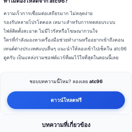
ทำไมต้องโหลดจาก atc96?
ความเร็วการเชื่อมต่อเสถียรมาก ไม่หลุดง่าย
รองรับหลายโปรโตคอล เหมาะสำหรับการทดสอบระบบ
ไฟล์ติดตั้งสะอาด ไม่มีไวรัสหรือโฆษณากวนใจ
ใครที่กำลังมองหาเครื่องมือช่วยทำงานหรืออยากเข้าถึงคอน
เทนต์ต่างประเทศแบบลื่นๆ แนะนำให้ลองเข้าไปเช็คใน atc96
ดูครับ เป็นแหล่งรวมซอฟต์แวร์ที่ผมไว้ใจที่สุดในตอนนี้เลย
ชอบบทความนี้ไหม? ลองเลย
atc96
ดาวน์โหลดฟรี
บทความที่เกี่ยวข้อง