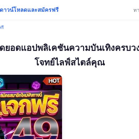
| ดาวน์โหลดและสมัครฟรี
ท
รี
ุดยอดแอปพลิเคชันความบันเทิงครบวง
โจทย์ไลฟ์สไตล์คุณ