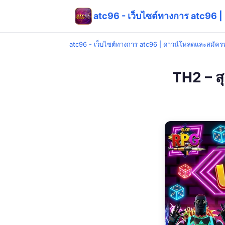
atc96 - เว็บไซต์ทางการ atc96 
atc96 - เว็บไซต์ทางการ atc96 | ดาวน์โหลดและสมัครฟ
TH2 – ส